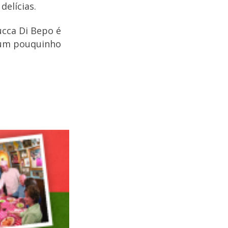
elícias.
ucca Di Bepo é
r um pouquinho