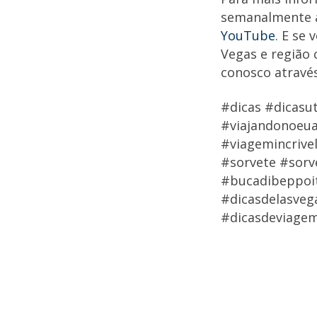
semanalmente 
YouTube
. E se
Vegas e região 
conosco atravé
#dicas #dicas
#viajandonoeua
#viagemincrive
#sorvete #sorv
#bucadibeppoit
#dicasdelasveg
#dicasdeviagem