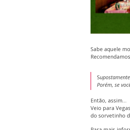
Sabe aquele mo
Recomendamos f
S
upostamente 
Porém, se voc
Então, assim…
Veio para Vegas 
do sorvetinho 
Para mais info