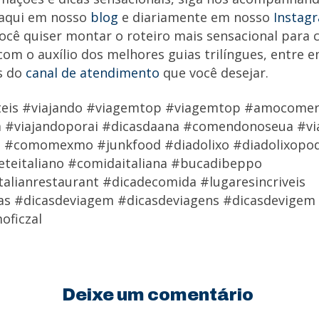
aqui em nosso
blog
e diariamente em nosso
Instag
 você quiser montar o roteiro mais sensacional para
com o auxílio dos melhores guias trilíngues, entre 
s do
canal de atendimento
que você desejar.
uteis #viajando #viagemtop #viagemtop #amocome
 #viajandoporai #dicasdaana #comendonoseua #vi
l #comomexmo #junkfood #diadolixo #diadolixopo
eteitaliano #comidaitaliana #bucadibeppo
alianrestaurant #dicadecomida #lugaresincriveis
as #dicasdeviagem #dicasdeviagens #dicasdevigem
oficzal
Deixe um comentário