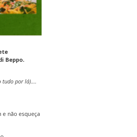
ete
di Beppo.
 tudo por lá)….
 e não esqueça
do