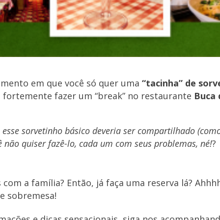
mento em que você só quer uma
“tacinha” de sorv
ortemente fazer um “break” no restaurante
Buca 
esse sorvetinho básico deveria ser compartilhado (como
ê não quiser fazê-lo, cada um com seus problemas, né!
?
com a família? Então, já faça uma reserva lá? Ahhhh
de sobremesa!
rmações e dicas sensacionais, siga nos acompanhan