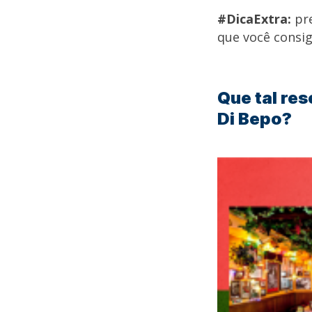
#DicaExtra:
pre
que você consi
Que tal re
Di Bepo?