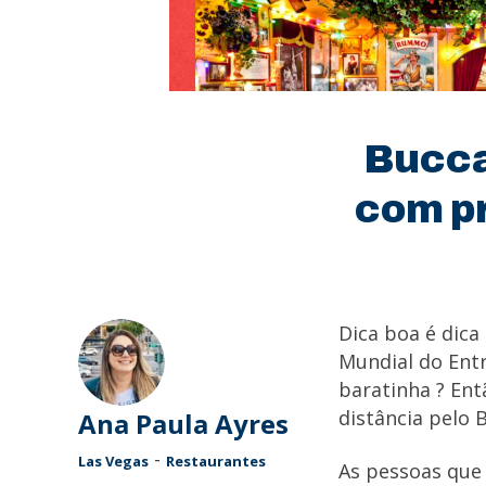
Bucca
com pr
Dica boa é dica
Mundial do Ent
baratinha ? Ent
distância pelo 
Ana Paula Ayres
-
Las Vegas
Restaurantes
As pessoas que