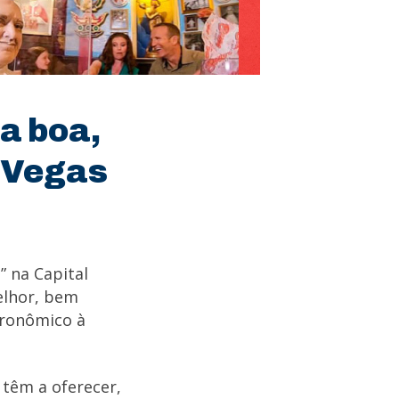
a boa,
s Vegas
” na Capital
elhor, bem
tronômico à
têm a oferecer,