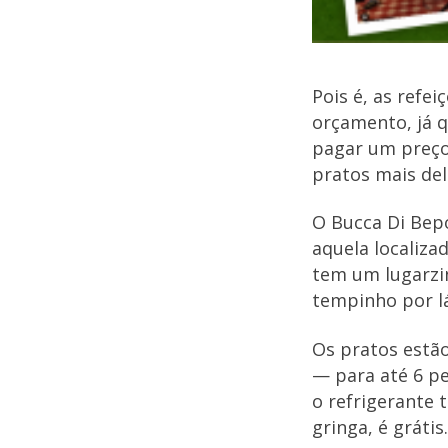
Pois é, as refe
orçamento, já q
pagar um preço
pratos mais del
O Bucca Di Bep
aquela localiza
tem um lugarzin
tempinho por lá
Os pratos estão
— para até 6 pe
o refrigerante 
gringa, é grátis.