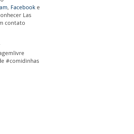
ram
,
Facebook
e
 conhecer Las
em contato
r
agemlivre
de #comidinhas