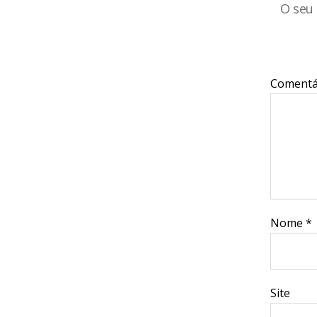
O seu 
Comentá
Nome
*
Site