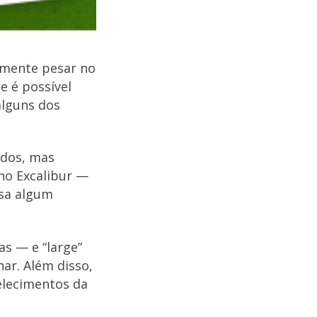
almente pesar no
e é possível
alguns dos
idos, mas
ino Excalibur —
ssa algum
as — e “large”
ar. Além disso,
elecimentos da