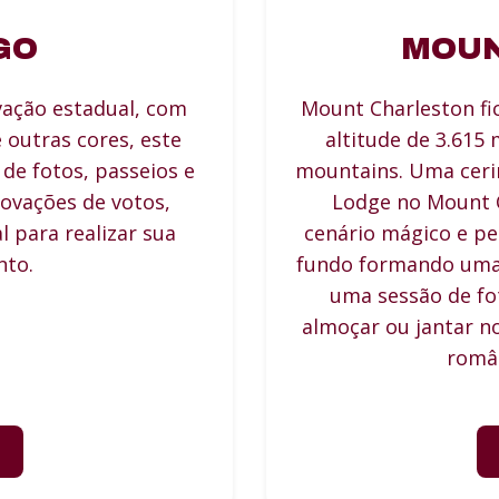
GO
MOUN
vação estadual, com
Mount Charleston fi
outras cores, este
altitude de 3.615 
 de fotos, passeios e
mountains. Uma ceri
ovações de votos,
Lodge no Mount 
 para realizar sua
cenário mágico e pe
nto.
fundo formando uma 
uma sessão de fot
almoçar ou jantar n
român